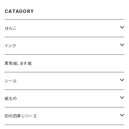
CATAGORY
はんこ
四季の印
インク
四季の印・こばこ
アートニックS
素和紙、ます紙
木印
デリカータ
シール
文字印
バーサカラー
四季シール
紙もの
カード・はがき
印の四季シリーズ