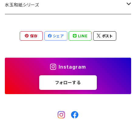
カード
レターセット・便箋
四季の印
水玉和紙シリーズ
無地はがき
図柄入りA5レターセット
封筒
四季の印・こばこ
水玉レターセット
保存
シェア
LINE
ポスト
好日はがき
水玉レターセット
洋封筒
金封・ぽち袋
四季シール
水玉和紙金封
罫引きはがき
和便箋
和封筒
水玉和紙金封
キラ引き簾の目
好日はがき
水玉和紙ぽち袋
Instagram
柄金封
図柄入りA5レターセット
水玉和紙カード
フォローする
水玉和紙ぽち袋
柄ぽち袋