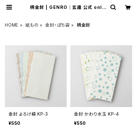
柄金封 | GENRO｜玄廬 公式 onlin
e shop
HOME
紙もの
金封・ぽち袋
柄金封
金封 よろけ縞 KP-3
金封 かわり水玉 KP-4
¥550
¥550