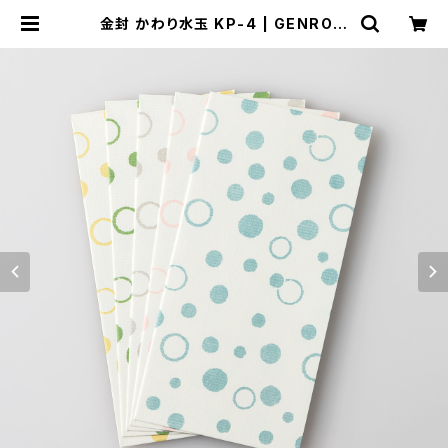
金封 かわり水玉 KP-4 | GENRO｜
玄廬 公式 online shop