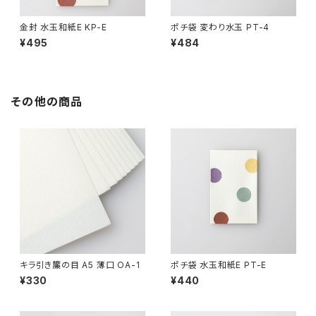
金封 水玉和紙E KP-E
ポチ袋 変わり水玉 PT-4
¥495
¥484
その他の商品
キラ引き簾の目 A5 薄口 OA-1
ポチ袋 水玉和紙E PT-E
¥330
¥440