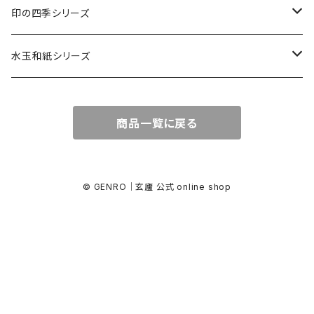
カード・はがき
印の四季シリーズ
カード
レターセット・便箋
四季の印
水玉和紙シリーズ
無地はがき
図柄入りA5レターセット
封筒
四季の印・こばこ
水玉レターセット
商品一覧に戻る
好日はがき
水玉レターセット
洋封筒
金封・ぽち袋
四季シール
水玉和紙金封
罫引きはがき
和便箋
和封筒
水玉和紙金封
キラ引き簾の目
好日はがき
水玉和紙ぽち袋
© GENRO｜玄廬 公式 online shop
柄金封
図柄入りA5レターセット
水玉和紙カード
水玉和紙ぽち袋
柄ぽち袋