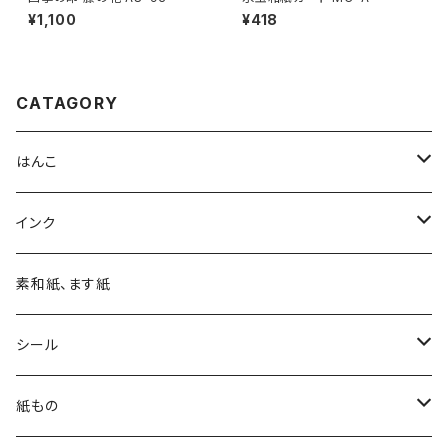
¥1,100
¥418
CATAGORY
はんこ
四季の印
インク
四季の印・こばこ
アートニックS
素和紙、ます紙
木印
デリカータ
シール
文字印
バーサカラー
四季シール
紙もの