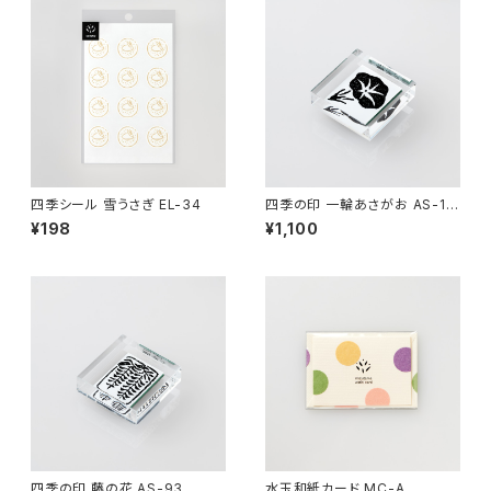
四季シール 雪うさぎ EL-34
四季の印 一輪あさがお AS-17
9
¥198
¥1,100
四季の印 藤の花 AS-93
水玉和紙カード MC-A