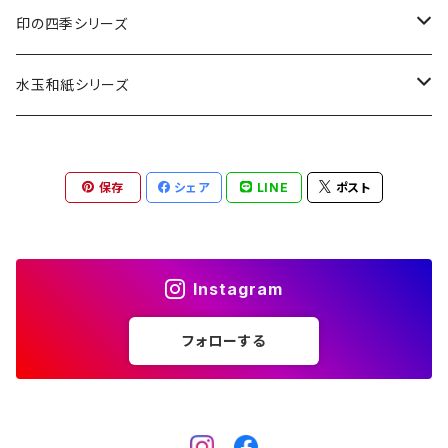
カード・はがき
印の四季シリーズ
カード
レターセット・便箋
四季の印
水玉和紙シリーズ
無地はがき
図柄入りA5レターセット
封筒
四季の印・こばこ
水玉レターセット
保存
シェア
LINE
ポスト
好日はがき
水玉レターセット
洋封筒
金封・ぽち袋
四季シール
水玉和紙金封
罫引きはがき
和便箋
和封筒
水玉和紙金封
キラ引き簾の目
好日はがき
水玉和紙ぽち袋
Instagram
柄金封
図柄入りA5レターセット
水玉和紙カード
フォローする
水玉和紙ぽち袋
柄ぽち袋