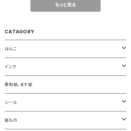
もっと見る
CATAGORY
はんこ
四季の印
インク
四季の印・こばこ
アートニックS
素和紙、ます紙
木印
デリカータ
シール
文字印
バーサカラー
四季シール
紙もの