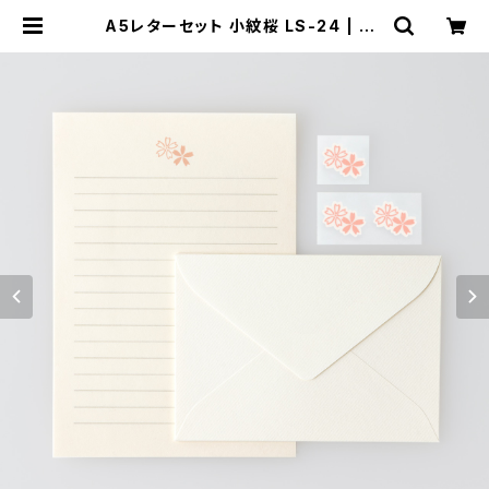
A5レターセット 小紋桜 LS-24 | GE
NRO｜玄廬 公式 online shop