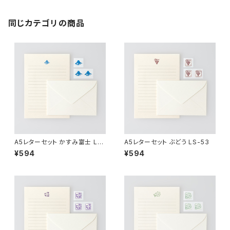
同じカテゴリの商品
A5レターセット かすみ富士 LS-
A5レターセット ぶどう LS-53
4
¥594
¥594