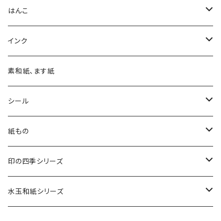
はんこ
四季の印
インク
四季の印・こばこ
アートニックS
素和紙、ます紙
木印
デリカータ
シール
文字印
バーサカラー
四季シール
紙もの
カード・はがき
印の四季シリーズ
カード
レターセット・便箋
四季の印
水玉和紙シリーズ
無地はがき
図柄入りA5レターセット
封筒
四季の印・こばこ
水玉レターセット