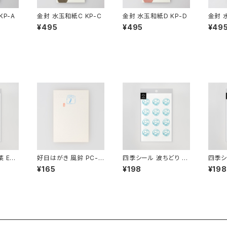
KP-A
金封 水玉和紙C KP-C
金封 水玉和紙D KP-D
金封 
¥495
¥495
¥49
 EL-
好日はがき 風鈴 PC-1
四季シール 波ちどり EL
四季シー
30
-10
8
¥165
¥198
¥198