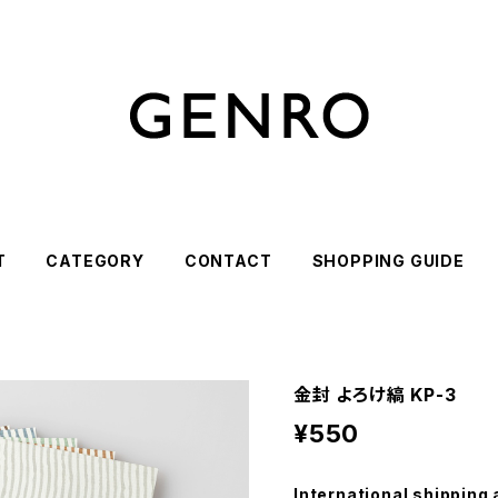
T
CATEGORY
CONTACT
SHOPPING GUIDE
金封 よろけ縞 KP-3
¥550
International shipping 