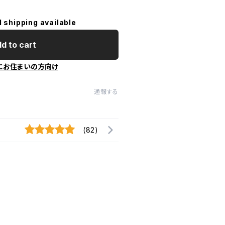
l shipping available
d to cart
にお住まいの方向け
通報する
(82)