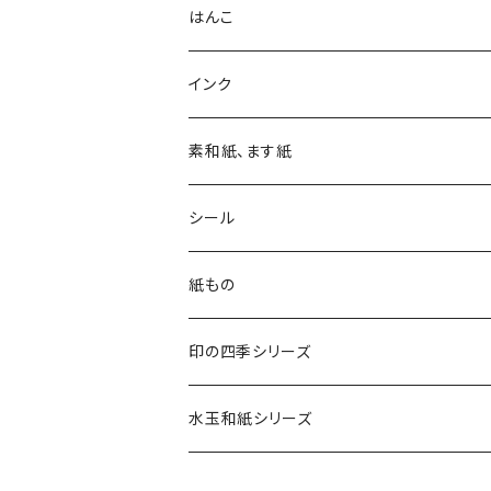
はんこ
四季の印
インク
四季の印・こばこ
アートニックS
素和紙、ます紙
木印
デリカータ
シール
文字印
バーサカラー
四季シール
紙もの
カード・はがき
印の四季シリーズ
カード
レターセット・便箋
四季の印
水玉和紙シリーズ
無地はがき
図柄入りA5レターセット
封筒
四季の印・こばこ
水玉レターセット