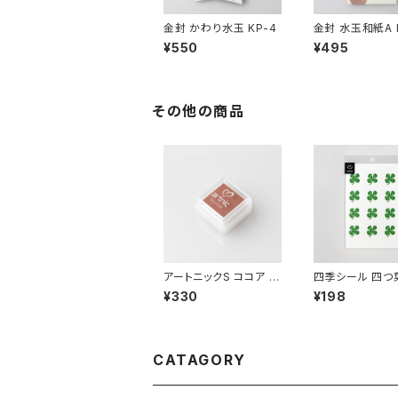
金封 かわり水玉 KP-4
金封 水玉和紙A 
¥550
¥495
その他の商品
アートニックS ココア T
四季シール 四つ葉
S-53
205
¥330
¥198
CATAGORY