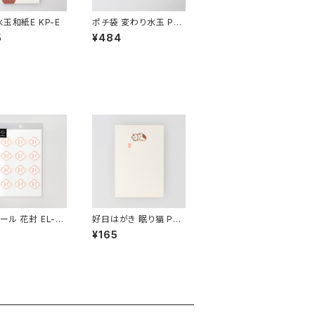
水玉和紙E KP-E
ポチ袋 変わり水玉 PT-
4
5
¥484
ル 花封 EL-15
好日はがき 眠り猫 PC-
198
¥165