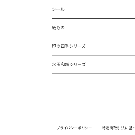
木印
デリカータ
シール
文字印
バーサカラー
四季シール
紙もの
カード・はがき
印の四季シリーズ
カード
レターセット・便箋
四季の印
水玉和紙シリーズ
無地はがき
図柄入りA5レターセット
封筒
四季の印・こばこ
水玉レターセット
好日はがき
水玉レターセット
洋封筒
金封・ぽち袋
四季シール
水玉和紙金封
罫引きはがき
和便箋
和封筒
水玉和紙金封
キラ引き簾の目
好日はがき
水玉和紙ぽち袋
プライバシーポリシー
特定商取引法に基