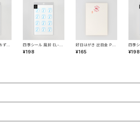
おずき
四季シール 風鈴 EL-13
好日はがき 出目金 PC
四季シ
0
-27B
-10
¥198
¥165
¥198