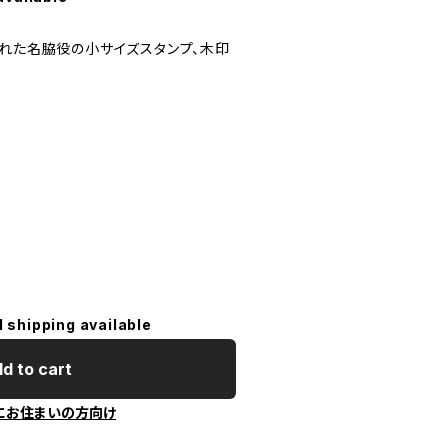
隠れた名脇役の小サイズスタンプ、木印
l shipping available
d to cart
にお住まいの方向け