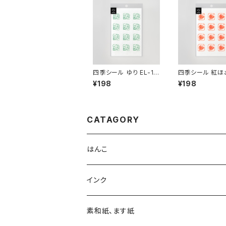
四季シール ゆり EL-11
四季シール 紅ほ
7
EL-134
¥198
¥198
CATAGORY
はんこ
四季の印
インク
四季の印・こばこ
アートニックS
素和紙、ます紙