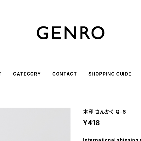
T
CATEGORY
CONTACT
SHOPPING GUIDE
木印 さんかく Q-6
¥418
International shipping 