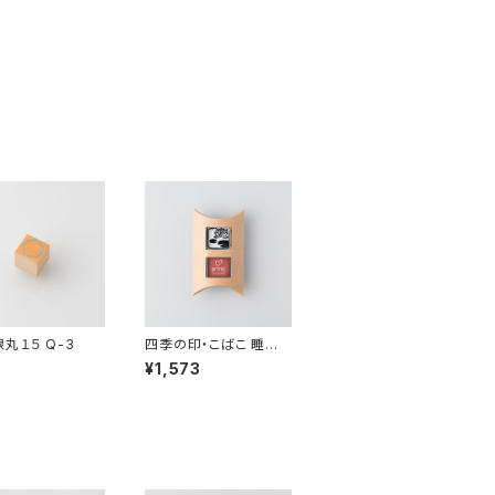
線丸１５ Q-3
四季の印・こばこ 睡蓮
KB-168
¥1,573