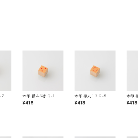
-7
木印 紙ふぶき Q-1
木印 線丸１２ Q-5
木印 
¥418
¥418
¥418