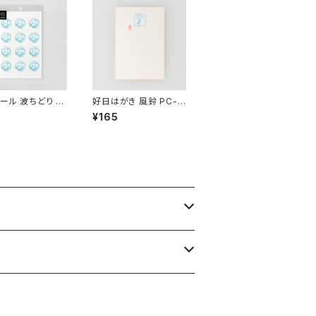
ール 波ちどり EL
好日はがき 風鈴 PC-1
30
¥165