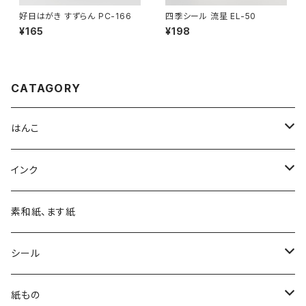
好日はがき すずらん PC-166
四季シール 流星 EL-50
¥165
¥198
CATAGORY
はんこ
四季の印
インク
四季の印・こばこ
アートニックS
素和紙、ます紙
木印
デリカータ
シール
文字印
バーサカラー
四季シール
紙もの