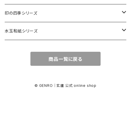
カード・はがき
印の四季シリーズ
カード
レターセット・便箋
四季の印
水玉和紙シリーズ
無地はがき
図柄入りA5レターセット
封筒
四季の印・こばこ
水玉レターセット
商品一覧に戻る
好日はがき
水玉レターセット
洋封筒
金封・ぽち袋
四季シール
水玉和紙金封
罫引きはがき
和便箋
和封筒
水玉和紙金封
キラ引き簾の目
好日はがき
水玉和紙ぽち袋
© GENRO｜玄廬 公式 online shop
柄金封
図柄入りA5レターセット
水玉和紙カード
水玉和紙ぽち袋