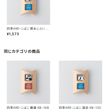
四季の印・こばこ 額あじさい KB
-175
¥1,573
同じカテゴリの商品
四季の印・こばこ 睡蓮 KB-168
四季の印・こばこ 風鈴 KB-130