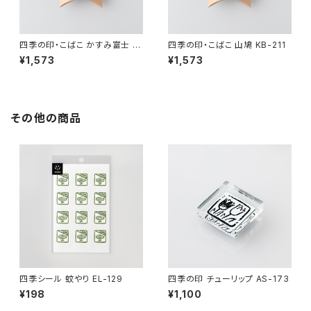
四季の印・こばこ かすみ富士 K
四季の印・こばこ 山鳩 KB-211
B-4
¥1,573
¥1,573
その他の商品
四季シール 蚊やり EL-129
四季の印 チューリップ AS-173
¥198
¥1,100