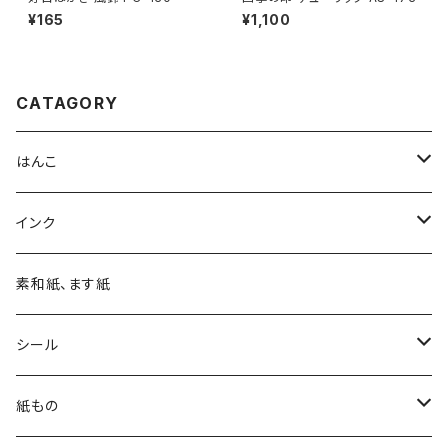
¥165
¥1,100
CATAGORY
はんこ
四季の印
インク
四季の印・こばこ
アートニックS
素和紙、ます紙
木印
デリカータ
シール
文字印
バーサカラー
四季シール
紙もの