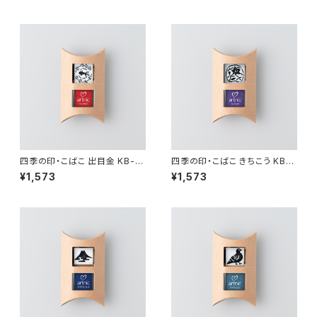
四季の印・こばこ 出目金 KB-17
四季の印・こばこ きちこう KB-1
1
13
¥1,573
¥1,573