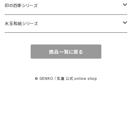
カード・はがき
印の四季シリーズ
カード
レターセット・便箋
四季の印
水玉和紙シリーズ
無地はがき
図柄入りA5レターセット
封筒
四季の印・こばこ
水玉レターセット
商品一覧に戻る
好日はがき
水玉レターセット
洋封筒
金封・ぽち袋
四季シール
水玉和紙金封
罫引きはがき
和便箋
和封筒
水玉和紙金封
キラ引き簾の目
好日はがき
水玉和紙ぽち袋
© GENRO｜玄廬 公式 online shop
柄金封
図柄入りA5レターセット
水玉和紙カード
水玉和紙ぽち袋
柄ぽち袋