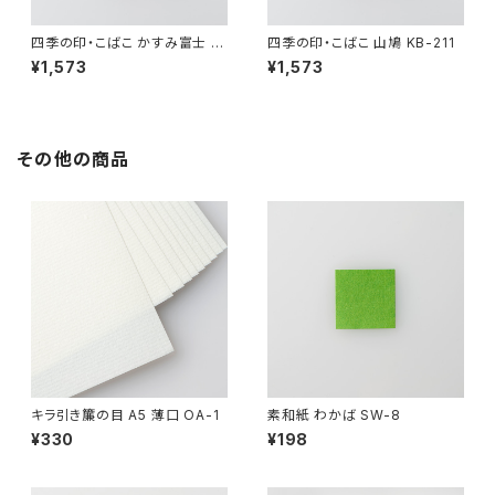
四季の印・こばこ かすみ富士 K
四季の印・こばこ 山鳩 KB-211
B-4
¥1,573
¥1,573
その他の商品
キラ引き簾の目 A5 薄口 OA-1
素和紙 わかば SW-8
¥330
¥198