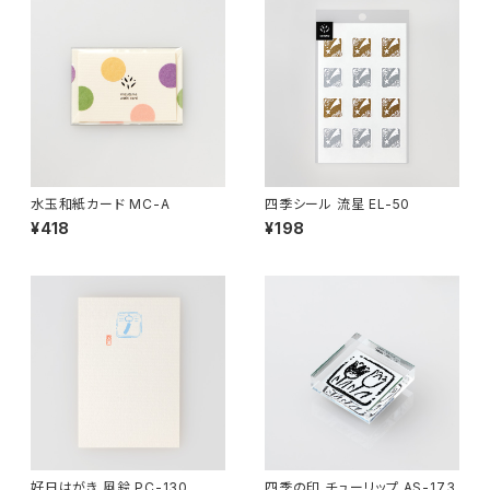
水玉和紙カード MC-A
四季シール 流星 EL-50
¥418
¥198
好日はがき 風鈴 PC-130
四季の印 チューリップ AS-173