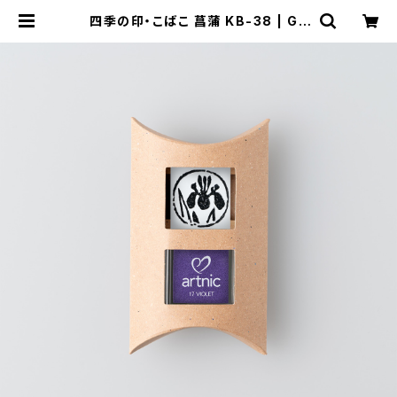
四季の印・こばこ 菖蒲 KB-38 | GE
NRO｜玄廬 公式 online shop