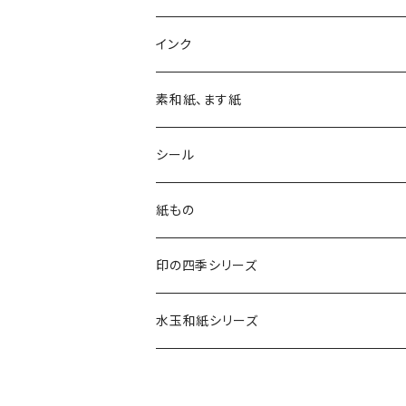
四季の印
インク
四季の印・こばこ
アートニックS
素和紙、ます紙
木印
デリカータ
シール
文字印
バーサカラー
四季シール
紙もの
カード・はがき
印の四季シリーズ
カード
レターセット・便箋
四季の印
水玉和紙シリーズ
無地はがき
図柄入りA5レターセット
封筒
四季の印・こばこ
水玉レターセット