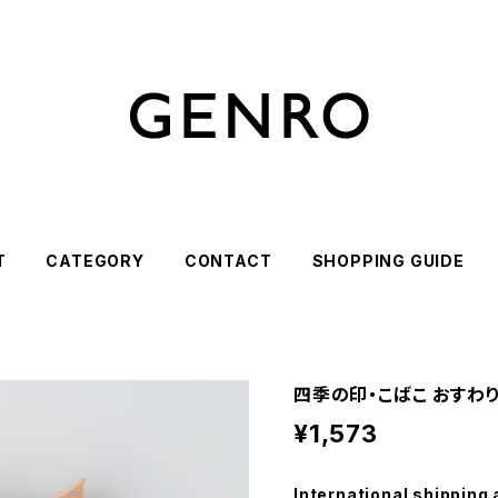
T
CATEGORY
CONTACT
SHOPPING GUIDE
四季の印・こばこ おすわり 
¥1,573
International shipping 