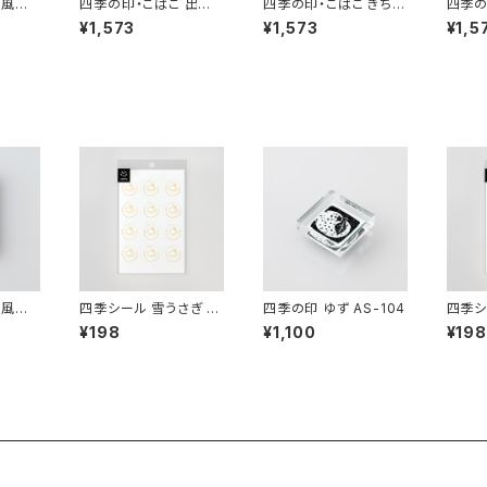
 風鈴
四季の印・こばこ 出目
四季の印・こばこ きちこ
四季の
金 KB-171
う KB-113
み富士
¥1,573
¥1,573
¥1,5
 風鈴
四季シール 雪うさぎ EL
四季の印 ゆず AS-104
四季シ
-34
-159
¥198
¥1,100
¥198