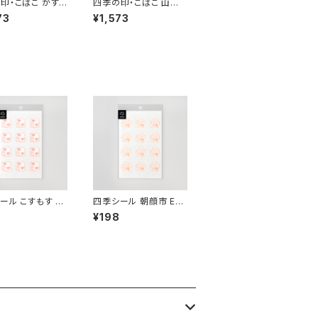
印・こばこ かす
四季の印・こばこ 山鳩
 KB-4
KB-211
73
¥1,573
ール こすもす EL
四季シール 朝顔市 EL-
128
¥198