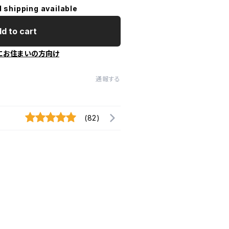
l shipping available
d to cart
にお住まいの方向け
通報する
(82)