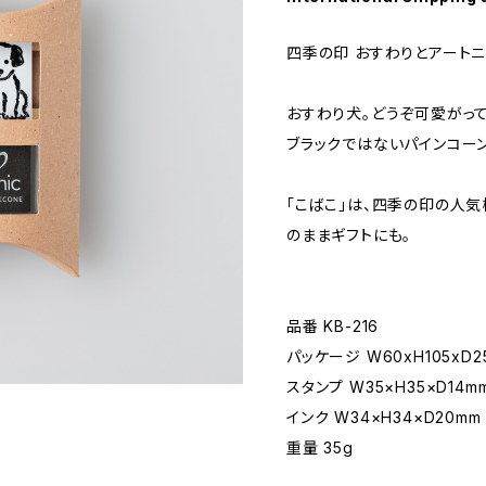
四季の印 おすわりとアートニ
おすわり犬。どうぞ可愛がっ
ブラックではないパインコー
「こばこ」は、四季の印の人気
のままギフトにも。
品番 KB-216
パッケージ W60xH105xD2
スタンプ W35×H35×D14m
インク W34×H34×D20mm
重量 35g