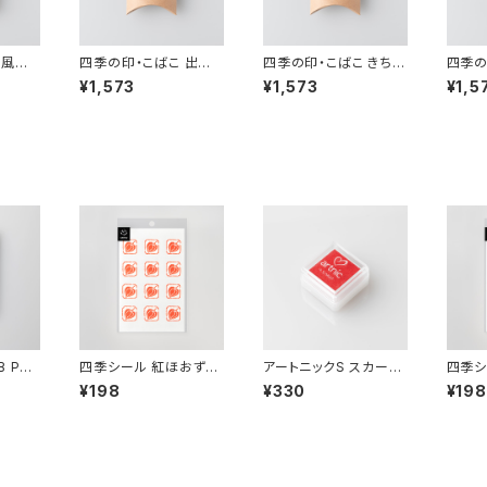
 風鈴
四季の印・こばこ 出目
四季の印・こばこ きちこ
四季の
金 KB-171
う KB-113
み富士
¥1,573
¥1,573
¥1,5
 PT-
四季シール 紅ほおずき
アートニックS スカーレ
四季シ
EL-134
ット TS-14
EL-4
¥198
¥330
¥198