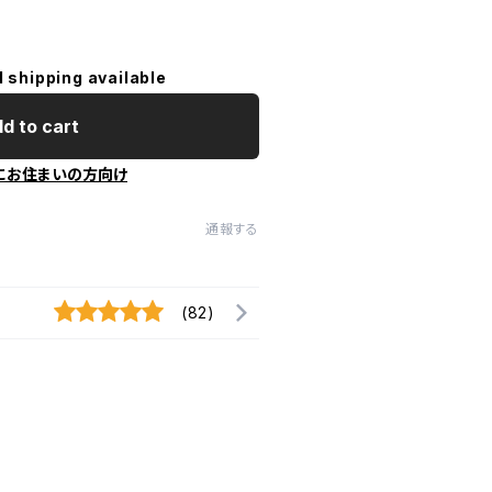
l shipping available
d to cart
にお住まいの方向け
通報する
(82)