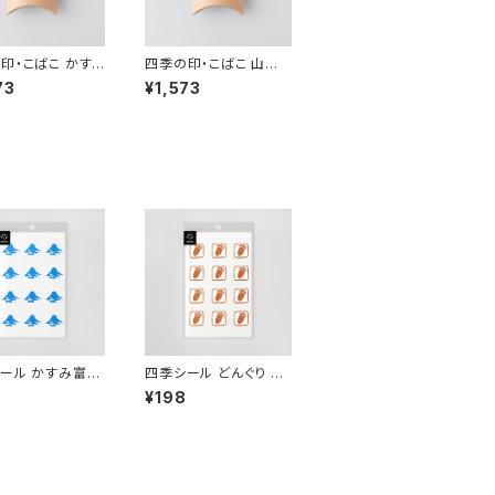
印・こばこ かす
四季の印・こばこ 山鳩
 KB-4
KB-211
73
¥1,573
ール かすみ富士
四季シール どんぐり EL
-107
¥198