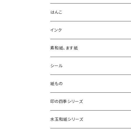
はんこ
四季の印
インク
四季の印・こばこ
アートニックS
素和紙、ます紙
木印
デリカータ
シール
文字印
バーサカラー
四季シール
紙もの
カード・はがき
印の四季シリーズ
カード
レターセット・便箋
四季の印
水玉和紙シリーズ