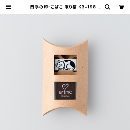
四季の印・こばこ 眠り猫 KB-198 |
GENRO｜玄廬 公式 online shop