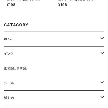
¥198
¥198
CATAGORY
はんこ
四季の印
インク
四季の印・こばこ
アートニックS
素和紙、ます紙
木印
デリカータ
シール
文字印
バーサカラー
四季シール
紙もの