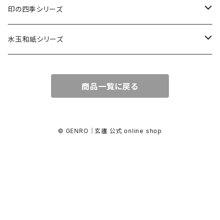
カード・はがき
印の四季シリーズ
カード
レターセット・便箋
四季の印
水玉和紙シリーズ
無地はがき
図柄入りA5レターセット
封筒
四季の印・こばこ
水玉レターセット
商品一覧に戻る
好日はがき
水玉レターセット
洋封筒
金封・ぽち袋
四季シール
水玉和紙金封
罫引きはがき
和便箋
和封筒
水玉和紙金封
キラ引き簾の目
好日はがき
水玉和紙ぽち袋
© GENRO｜玄廬 公式 online shop
柄金封
図柄入りA5レターセット
水玉和紙カード
水玉和紙ぽち袋
柄ぽち袋