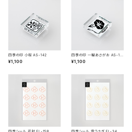
四季の印 小桜 AS-142
四季の印 一輪あさがお AS-17
9
¥1,100
¥1,100
四季シール 花封 EL-158
四季シール 雪うさぎ EL-34