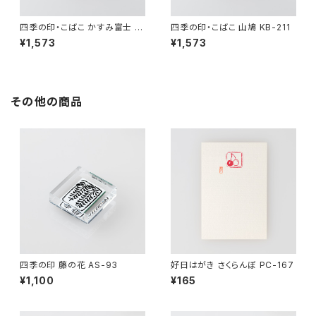
四季の印・こばこ かすみ富士 K
四季の印・こばこ 山鳩 KB-211
B-4
¥1,573
¥1,573
その他の商品
四季の印 藤の花 AS-93
好日はがき さくらんぼ PC-167
¥1,100
¥165