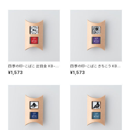
四季の印・こばこ 出目金 KB-17
四季の印・こばこ きちこう KB-1
1
13
¥1,573
¥1,573