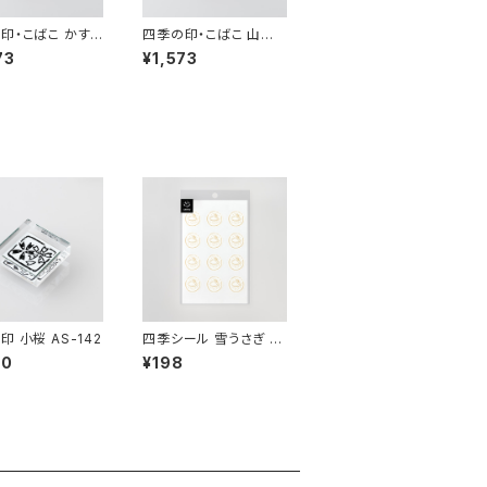
印・こばこ かす
四季の印・こばこ 山鳩
 KB-4
KB-211
73
¥1,573
印 小桜 AS-142
四季シール 雪うさぎ EL
-34
00
¥198