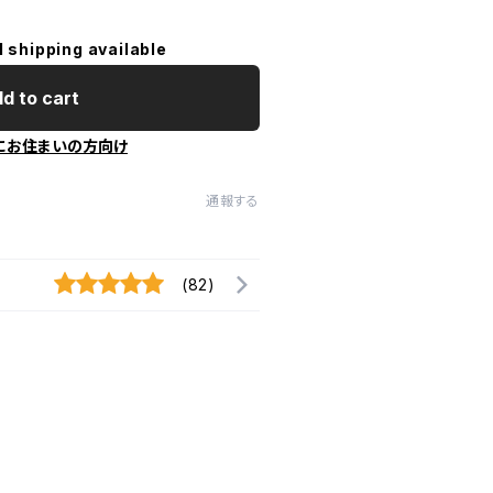
l shipping available
d to cart
にお住まいの方向け
通報する
(82)