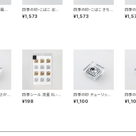
 風鈴
四季の印・こばこ 出目
四季の印・こばこ きちこ
四季の
金 KB-171
う KB-113
み富士
¥1,573
¥1,573
¥1,5
さがお
四季シール 流星 EL-5
四季の印 チューリップ
四季の
0
AS-173
¥198
¥1,100
¥1,1