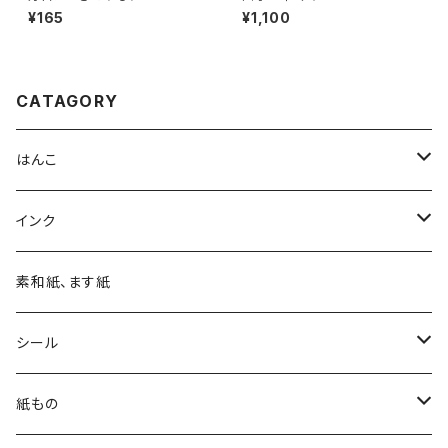
¥165
¥1,100
CATAGORY
はんこ
四季の印
インク
四季の印・こばこ
アートニックS
素和紙、ます紙
木印
デリカータ
シール
文字印
バーサカラー
四季シール
紙もの