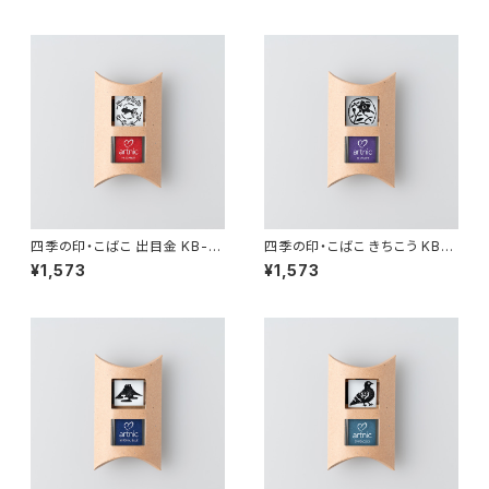
四季の印・こばこ 出目金 KB-17
四季の印・こばこ きちこう KB-1
1
13
¥1,573
¥1,573