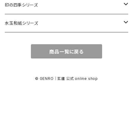
カード・はがき
印の四季シリーズ
カード
レターセット・便箋
四季の印
水玉和紙シリーズ
無地はがき
図柄入りA5レターセット
封筒
四季の印・こばこ
水玉レターセット
商品一覧に戻る
好日はがき
水玉レターセット
洋封筒
金封・ぽち袋
四季シール
水玉和紙金封
罫引きはがき
和便箋
和封筒
水玉和紙金封
キラ引き簾の目
好日はがき
水玉和紙ぽち袋
© GENRO｜玄廬 公式 online shop
柄金封
図柄入りA5レターセット
水玉和紙カード
水玉和紙ぽち袋
柄ぽち袋