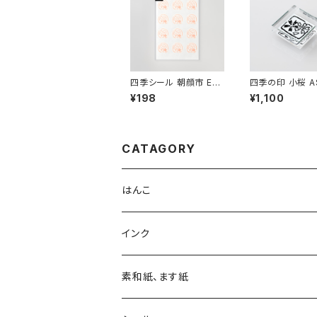
四季シール 朝顔市 EL-
四季の印 小桜 AS
128
¥198
¥1,100
CATAGORY
はんこ
四季の印
インク
四季の印・こばこ
アートニックS
素和紙、ます紙