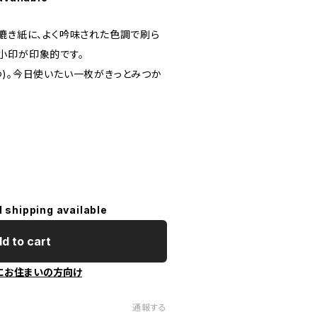
特漉き紙に、よく吟味された色調で刷ら
小印が印象的です。
つ)。今日使いたい一枚がきっとみつか
l shipping available
d to cart
にお住まいの方向け
通報する