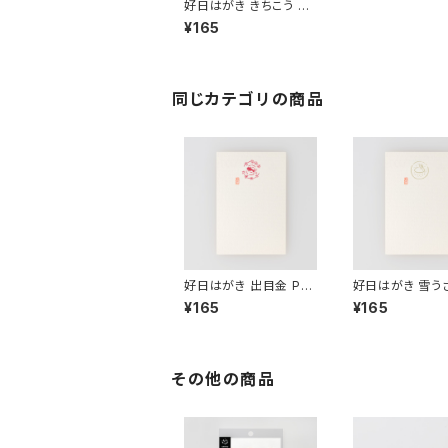
好日はがき きちこう PC
-113
¥165
同じカテゴリの商品
好日はがき 出目金 PC
好日はがき 雪うさ
-27B
C-34
¥165
¥165
その他の商品