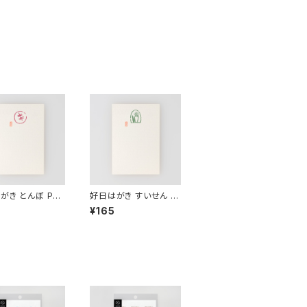
がき とんぼ PC-
好日はがき すいせん P
C-5
¥165