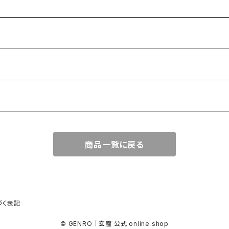
商品一覧に戻る
づく表記
© GENRO｜玄廬 公式 online shop