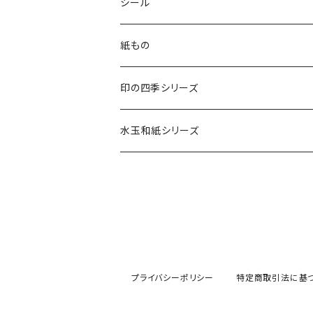
木印
デリカータ
シール
文字印
バーサカラー
四季シール
紙もの
カード・はがき
印の四季シリーズ
カード
レターセット・便箋
四季の印
水玉和紙シリーズ
無地はがき
図柄入りA5レターセット
封筒
四季の印・こばこ
水玉レターセット
好日はがき
水玉レターセット
洋封筒
金封・ぽち袋
四季シール
水玉和紙金封
罫引きはがき
和便箋
和封筒
水玉和紙金封
キラ引き簾の目
好日はがき
水玉和紙ぽち袋
プライバシーポリシー
特定商取引法に基
柄金封
図柄入りA5レターセット
水玉和紙カード