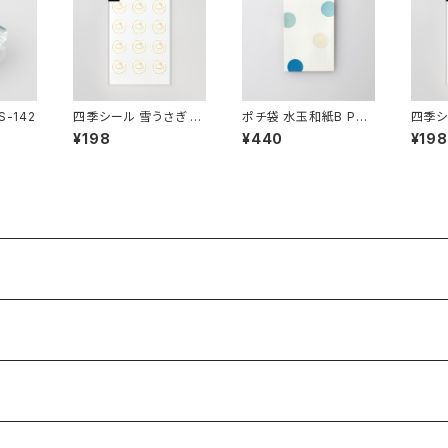
-142
四季シール 雪うさぎ EL
ポチ袋 水玉和紙B PT-
四季シ
-34
B
（青） 
¥198
¥440
¥198