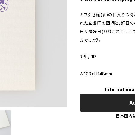
キラ引き簾(す)の目入りの
れた玄盧印の図柄と、好日の
日々是好日(ひびこれこうじ
るでしょう。
3枚 / 1P
W100xH148mm
Internationa
Ad
日本国内