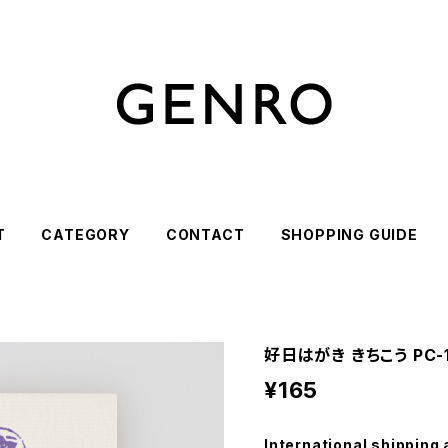
T
CATEGORY
CONTACT
SHOPPING GUIDE
好日はがき きちこう PC-1
¥165
International shipping 