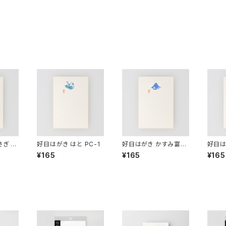
ぎ P
好日はがき はと PC-1
好日はがき かすみ富士
好日は
PC-4
3
¥165
¥165
¥165