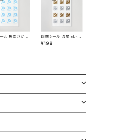
ール 角あさがお
四季シール 流星 EL-5
EL-39
0
¥198