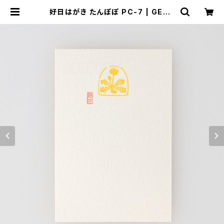
好日はがき たんぽぽ PC-7 | GENR
O｜玄廬 公式 online shop