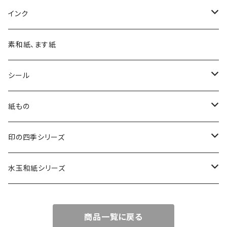
四季の印
インク
四季の印・こばこ
アートニックS
素和紙、ます紙
木印
デリカータ
シール
文字印
バーサカラー
四季シール
紙もの
カード・はがき
印の四季シリーズ
カード
レターセット・便箋
四季の印
水玉和紙シリーズ
無地はがき
図柄入りA5レターセット
封筒
四季の印・こばこ
水玉レターセット
商品一覧に戻る
好日はがき
水玉レターセット