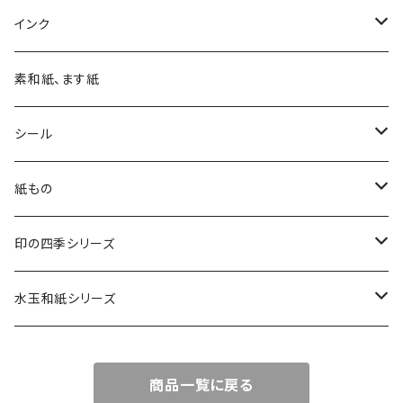
四季の印
インク
四季の印・こばこ
アートニックS
素和紙、ます紙
木印
デリカータ
シール
文字印
バーサカラー
四季シール
紙もの
カード・はがき
印の四季シリーズ
カード
レターセット・便箋
四季の印
水玉和紙シリーズ
無地はがき
図柄入りA5レターセット
封筒
四季の印・こばこ
水玉レターセット
商品一覧に戻る
好日はがき
水玉レターセット