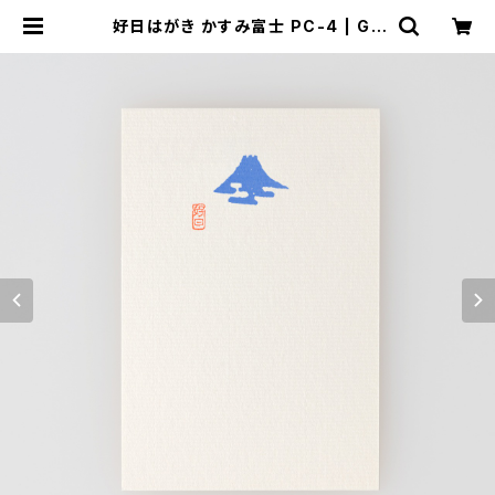
好日はがき かすみ富士 PC-4 | GE
NRO｜玄廬 公式 online shop