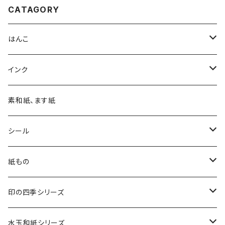
CATAGORY
はんこ
四季の印
インク
四季の印・こばこ
アートニックS
素和紙、ます紙
木印
デリカータ
シール
文字印
バーサカラー
四季シール
紙もの
カード・はがき
印の四季シリーズ
カード
レターセット・便箋
四季の印
水玉和紙シリーズ