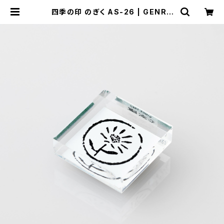
四季の印 のぎく AS-26 | GENRO
｜玄廬 公式 online shop