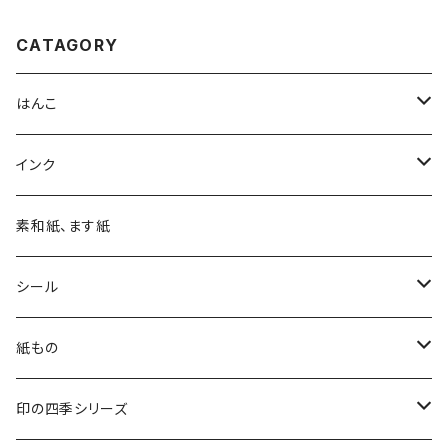
CATAGORY
はんこ
四季の印
インク
四季の印・こばこ
アートニックS
素和紙、ます紙
木印
デリカータ
シール
文字印
バーサカラー
四季シール
紙もの
カード・はがき
印の四季シリーズ