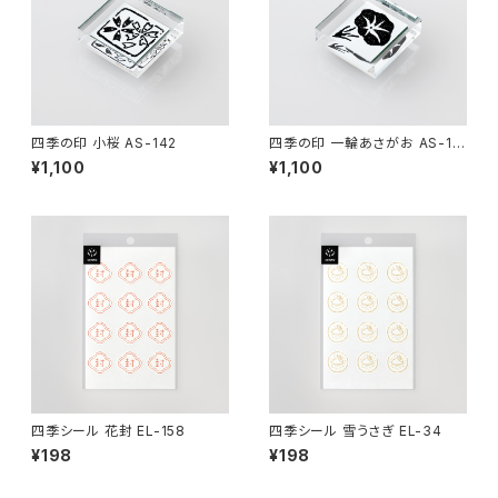
四季の印 小桜 AS-142
四季の印 一輪あさがお AS-17
9
¥1,100
¥1,100
四季シール 花封 EL-158
四季シール 雪うさぎ EL-34
¥198
¥198