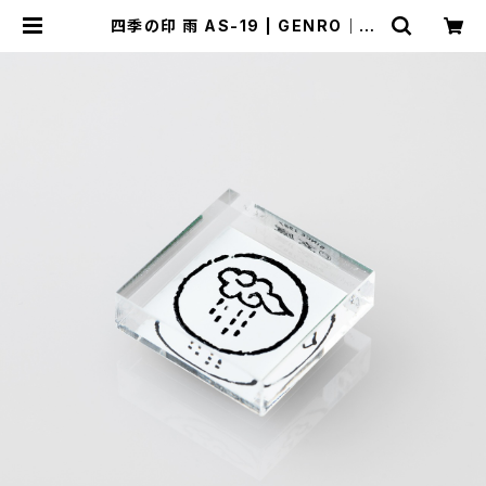
四季の印 雨 AS-19 | GENRO｜玄
廬 公式 online shop