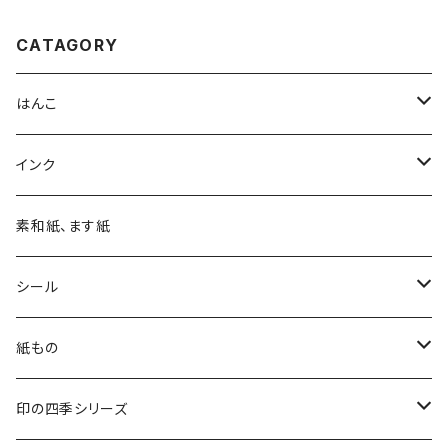
CATAGORY
はんこ
四季の印
インク
四季の印・こばこ
アートニックS
素和紙、ます紙
木印
デリカータ
シール
文字印
バーサカラー
四季シール
紙もの
カード・はがき
印の四季シリーズ