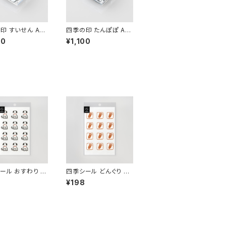
印 すいせん AS-
四季の印 たんぽぽ AS-
7
00
¥1,100
ール おすわり EL
四季シール どんぐり EL
-107
¥198