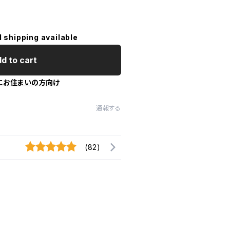
l shipping available
d to cart
にお住まいの方向け
通報する
(82)