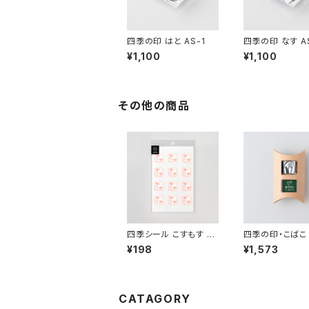
四季の印 はと AS-1
四季の印 なす A
¥1,100
¥1,100
その他の商品
四季シール こすもす EL
四季の印・こばこ
-159
ん KB-5
¥198
¥1,573
CATAGORY