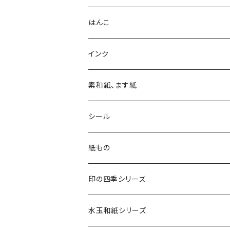
はんこ
四季の印
インク
四季の印・こばこ
アートニックS
素和紙、ます紙
木印
デリカータ
シール
文字印
バーサカラー
四季シール
紙もの
カード・はがき
印の四季シリーズ
カード
レターセット・便箋
四季の印
水玉和紙シリーズ