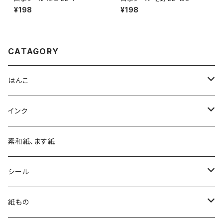
¥198
¥198
CATAGORY
はんこ
四季の印
インク
四季の印・こばこ
アートニックS
素和紙、ます紙
木印
デリカータ
シール
文字印
バーサカラー
四季シール
紙もの