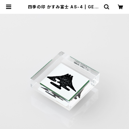
四季の印 かすみ富士 AS-4 | GENR
O｜玄廬 公式 online shop