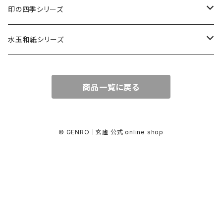
カード・はがき
印の四季シリーズ
カード
レターセット・便箋
四季の印
水玉和紙シリーズ
無地はがき
図柄入りA5レターセット
封筒
四季の印・こばこ
水玉レターセット
商品一覧に戻る
好日はがき
水玉レターセット
洋封筒
金封・ぽち袋
四季シール
水玉和紙金封
罫引きはがき
和便箋
和封筒
水玉和紙金封
キラ引き簾の目
好日はがき
水玉和紙ぽち袋
© GENRO｜玄廬 公式 online shop
柄金封
図柄入りA5レターセット
水玉和紙カード
水玉和紙ぽち袋
柄ぽち袋