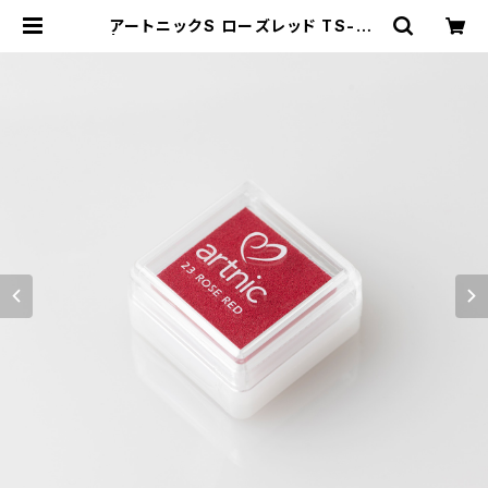
アートニックS ローズレッド TS-23
| GENRO｜玄廬 公式 online sho
p