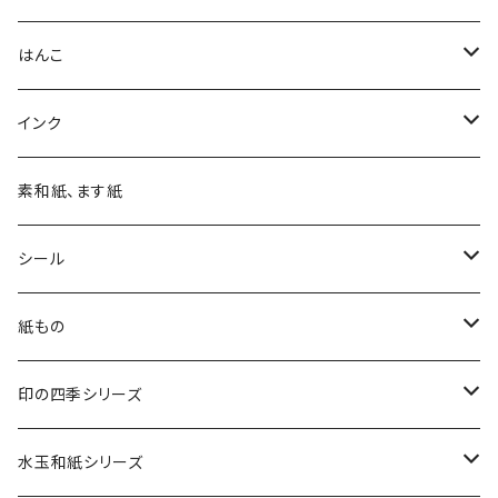
はんこ
四季の印
インク
四季の印・こばこ
アートニックS
素和紙、ます紙
木印
デリカータ
シール
文字印
バーサカラー
四季シール
紙もの
カード・はがき
印の四季シリーズ
カード
レターセット・便箋
四季の印
水玉和紙シリーズ