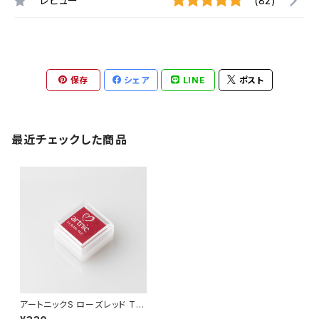
レビュー
(82)
保存
シェア
LINE
ポスト
最近チェックした商品
アートニックS ローズレッド TS
-23