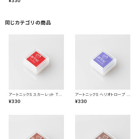
¥330
同じカテゴリの商品
アートニックS スカーレット TS-
アートニックS ヘリオトロープ T
14
S-36
¥330
¥330