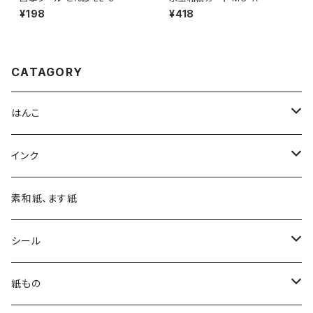
¥198
¥418
CATAGORY
はんこ
四季の印
インク
四季の印・こばこ
アートニックS
素和紙、ます紙
木印
デリカータ
シール
文字印
バーサカラー
四季シール
紙もの