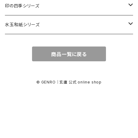
カード・はがき
印の四季シリーズ
カード
レターセット・便箋
四季の印
水玉和紙シリーズ
無地はがき
図柄入りA5レターセット
封筒
四季の印・こばこ
水玉レターセット
商品一覧に戻る
好日はがき
水玉レターセット
洋封筒
金封・ぽち袋
四季シール
水玉和紙金封
罫引きはがき
和便箋
和封筒
水玉和紙金封
キラ引き簾の目
好日はがき
水玉和紙ぽち袋
© GENRO｜玄廬 公式 online shop
柄金封
図柄入りA5レターセット
水玉和紙カード
水玉和紙ぽち袋
柄ぽち袋