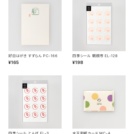
好日はがき すずらん PC-166
四季シール 朝顔市 EL-128
¥165
¥198
四季シール とんぼ EL-3
水玉和紙カード MC-A