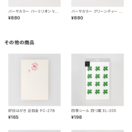
バーサカラー バーミリオン VC-
バーサカラー グリーンティー V
100
C-161
¥880
¥880
その他の商品
好日はがき 出目金 PC-27B
四季シール 四つ葉 EL-205
¥165
¥198